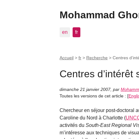
Mohammad Ghon
en
fr
Accueil
>
fr
>
Recherche
>
Centres d’inté
Centres d’intérêt 
dimanche 21 janvier 2007
,
par
Mohamm
Toutes les versions de cet article :
[
Engli
Chercheur en séjour post-doctoral 
Caroline du Nord à Charlotte (
UNC
activités du
South-East Regional Vis
m’intéresse aux techniques de visua