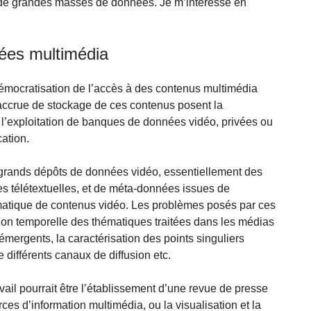
e de grandes masses de données. Je m’intéresse en
nées multimédia
 démocratisation de l’accès à des contenus multimédia
é accrue de stockage de ces contenus posent la
e l’exploitation de banques de données vidéo, privées ou
cation.
e grands dépôts de données vidéo, essentiellement des
s télétextuelles, et de méta-données issues de
tique de contenus vidéo. Les problèmes posés par ces
tion temporelle des thématiques traitées dans les médias
 émergents, la caractérisation des points singuliers
e différents canaux de diffusion etc.
ail pourrait être l’établissement d’une revue de presse
urces d’information multimédia, ou la visualisation et la